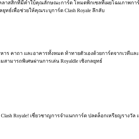
าสสิกที่มีคำใบ้คุณลักษณะการ์ด โหมดพิกเซลที่เผยโฉมภาพการ์ดท
ทธ์เพื่อช่วยให้คุณระบุการ์ด Clash Royale ลึกลับ
ที่มีทหาร คาถา และอาคารทั้งหมด ท้าทายตัวเองด้วยการ์ดจากเวท
วามสามารถพิเศษผ่านการเล่น Royaldle เชิงกลยุทธ์
มลับ Clash Royale! เชี่ยวชาญการจำแนกการ์ด ปลดล็อกเหรียญรางวั