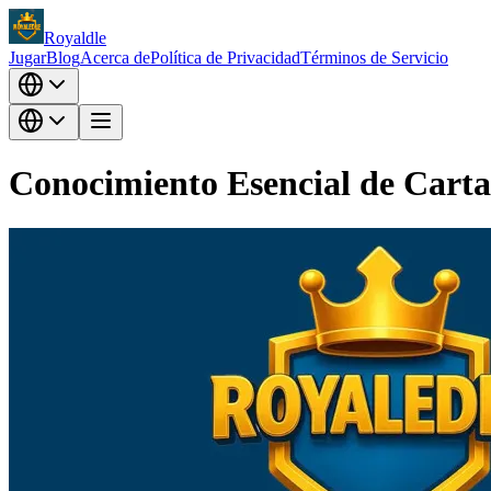
Royaldle
Jugar
Blog
Acerca de
Política de Privacidad
Términos de Servicio
Conocimiento Esencial de Cartas