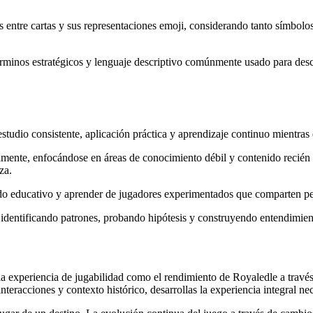
ntre cartas y sus representaciones emoji, considerando tanto símbolos l
inos estratégicos y lenguaje descriptivo comúnmente usado para descri
studio consistente, aplicación práctica y aprendizaje continuo mientras
amente, enfocándose en áreas de conocimiento débil y contenido recién 
za.
ido educativo y aprender de jugadores experimentados que comparten per
, identificando patrones, probando hipótesis y construyendo entendimi
la experiencia de jugabilidad como el rendimiento de Royaledle a travé
nteracciones y contexto histórico, desarrollas la experiencia integral nec