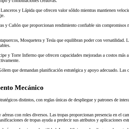
empo y combinaciones creativas.
anceros y Lápida que ofrecen valor sólido mientras mantienen velocid
je.
s y Cañón que proporcionan rendimiento confiable sin compromisos mayor
ercos, Mosquetera y Tesla que equilibran poder con versatilidad. Las 
ables.
ipe y Torre Infierno que ofrecen capacidades mejoradas a costos más al
ctivamente.
m que demandan planificación estratégica y apoyo adecuado. Las carta
iento Mecánico
ratégicos distintos, con reglas únicas de despliegue y patrones de inte
y aéreas con roles diversos. Las tropas proporcionan presencia en el c
sificaciones de tropas ayuda a predecir sus atributos y aplicaciones est