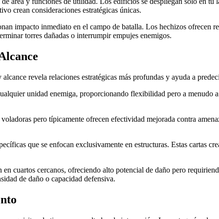
e área y funciones de utilidad. Los edificios se despliegan solo en tu l
ivo crean consideraciones estratégicas únicas.
onan impacto inmediato en el campo de batalla. Los hechizos ofrecen res
 terminar torres dañadas o interrumpir empujes enemigos.
 Alcance
y alcance revela relaciones estratégicas más profundas y ayuda a predec
cualquier unidad enemiga, proporcionando flexibilidad pero a menudo a 
voladoras pero típicamente ofrecen efectividad mejorada contra amenazas
pecíficas que se enfocan exclusivamente en estructuras. Estas cartas cr
n en cuartos cercanos, ofreciendo alto potencial de daño pero requirie
sidad de daño o capacidad defensiva.
ento