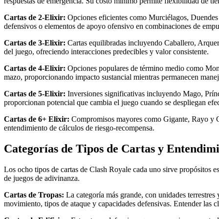
respuestas de emergencia. Su costo mínimo permite flexibilidad de ti
Cartas de 2-Elixir:
Opciones eficientes como Murciélagos, Duendes L
defensivos o elementos de apoyo ofensivo en combinaciones de empu
Cartas de 3-Elixir:
Cartas equilibradas incluyendo Caballero, Arquera
del juego, ofreciendo interacciones predecibles y valor consistente.
Cartas de 4-Elixir:
Opciones populares de término medio como Montapu
mazo, proporcionando impacto sustancial mientras permanecen manej
Cartas de 5-Elixir:
Inversiones significativas incluyendo Mago, Prínc
proporcionan potencial que cambia el juego cuando se despliegan efe
Cartas de 6+ Elixir:
Compromisos mayores como Gigante, Rayo y Góle
entendimiento de cálculos de riesgo-recompensa.
Categorías de Tipos de Cartas y Entendim
Los ocho tipos de cartas de Clash Royale cada uno sirve propósitos est
de juegos de adivinanza.
Cartas de Tropas:
La categoría más grande, con unidades terrestres 
movimiento, tipos de ataque y capacidades defensivas. Entender las cla