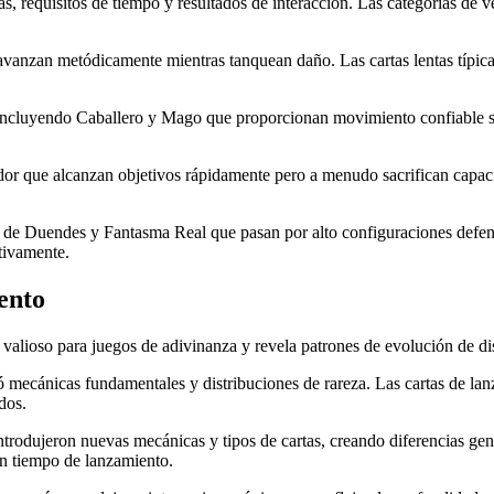
s, requisitos de tiempo y resultados de interacción. Las categorías de v
anzan metódicamente mientras tanquean daño. Las cartas lentas típica
ncluyendo Caballero y Mago que proporcionan movimiento confiable sin 
que alcanzan objetivos rápidamente pero a menudo sacrifican capacida
l de Duendes y Fantasma Real que pasan por alto configuraciones defens
tivamente.
ento
valioso para juegos de adivinanza y revela patrones de evolución de dis
ció mecánicas fundamentales y distribuciones de rareza. Las cartas de
dos.
rodujeron nuevas mecánicas y tipos de cartas, creando diferencias gener
en tiempo de lanzamiento.