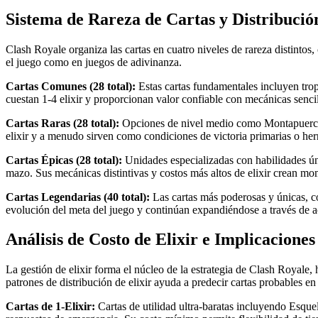
Sistema de Rareza de Cartas y Distribució
Clash Royale organiza las cartas en cuatro niveles de rareza distintos,
el juego como en juegos de adivinanza.
Cartas Comunes (28 total):
Estas cartas fundamentales incluyen tro
cuestan 1-4 elixir y proporcionan valor confiable con mecánicas senc
Cartas Raras (28 total):
Opciones de nivel medio como Montapuercos,
elixir y a menudo sirven como condiciones de victoria primarias o her
Cartas Épicas (28 total):
Unidades especializadas con habilidades ún
mazo. Sus mecánicas distintivas y costos más altos de elixir crean 
Cartas Legendarias (40 total):
Las cartas más poderosas y únicas, c
evolución del meta del juego y continúan expandiéndose a través de ac
Análisis de Costo de Elixir e Implicaciones
La gestión de elixir forma el núcleo de la estrategia de Clash Royale,
patrones de distribución de elixir ayuda a predecir cartas probables en
Cartas de 1-Elixir:
Cartas de utilidad ultra-baratas incluyendo Esquel