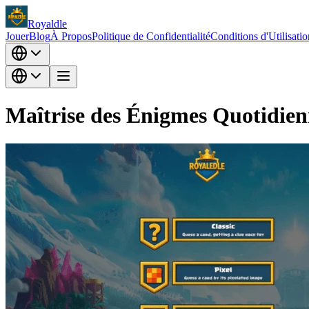
Royaldle
Jouer
Blog
À Propos
Politique de Confidentialité
Conditions d'Utilisatio
Maîtrise des Énigmes Quotidienn