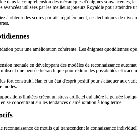
réside dans la compréhension des mécaniques d'énigmes sous-jacentes, le
es avancées utilisées par les meilleurs joueurs Royaldle pour atteindre 
ez à obtenir des scores parfaits régulièrement, ces techniques de nivea
rtes.
tidiennes
ndation pour une amélioration cohérente. Les énigmes quotidiennes opè
tension mentale en développant des modèles de reconnaissance automatiq
utilisent une pensée hiérarchique pour réduire les possibilités efficacem
fort construit l'élan et un état d'esprit positif pour s'attaquer aux vari
re modes.
uppositions limitées créent un stress artificiel qui altère la pensée logi
en se concentrant sur les tendances d'amélioration à long terme.
tifs
e reconnaissance de motifs qui transcendent la connaissance individuelle